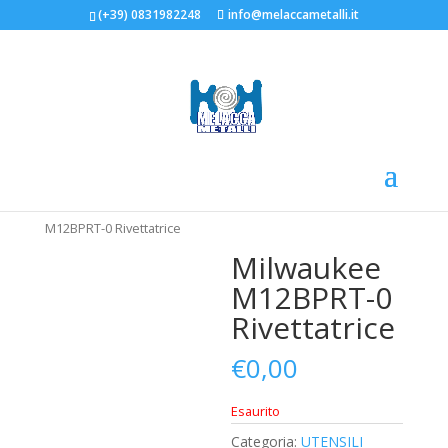
(+39) 0831982248
info@melaccametalli.it
Home
/
UTENSILERIA
/
UTENSILI MANUALI
/ Milwaukee
M12BPRT-0 Rivettatrice
Milwaukee
M12BPRT-0
Rivettatrice
€
0,00
Esaurito
Categoria:
UTENSILI