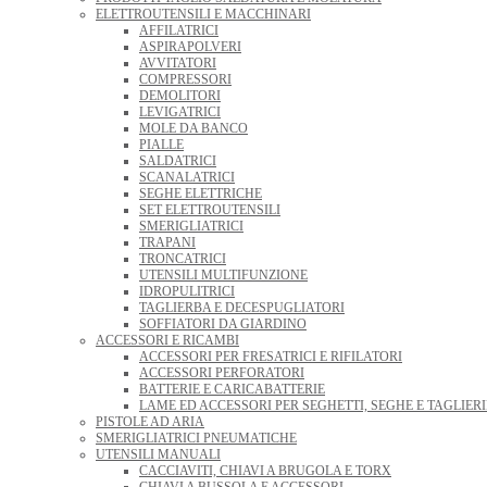
ELETTROUTENSILI E MACCHINARI
AFFILATRICI
ASPIRAPOLVERI
AVVITATORI
COMPRESSORI
DEMOLITORI
LEVIGATRICI
MOLE DA BANCO
PIALLE
SALDATRICI
SCANALATRICI
SEGHE ELETTRICHE
SET ELETTROUTENSILI
SMERIGLIATRICI
TRAPANI
TRONCATRICI
UTENSILI MULTIFUNZIONE
IDROPULITRICI
TAGLIERBA E DECESPUGLIATORI
SOFFIATORI DA GIARDINO
ACCESSORI E RICAMBI
ACCESSORI PER FRESATRICI E RIFILATORI
ACCESSORI PERFORATORI
BATTERIE E CARICABATTERIE
LAME ED ACCESSORI PER SEGHETTI, SEGHE E TAGLIERI
PISTOLE AD ARIA
SMERIGLIATRICI PNEUMATICHE
UTENSILI MANUALI
CACCIAVITI, CHIAVI A BRUGOLA E TORX
CHIAVI A BUSSOLA E ACCESSORI