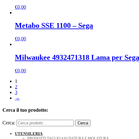
€
0,00
Metabo SSE 1100 – Sega
€
0,00
Milwaukee 4932471318 Lama per Sega 
€
0,00
1
2
3
→
Cerca il tuo prodotto:
Cerca:
Cerca
UTENSILERIA
PRODOTTI TAGLIO SALDATURA E MOLATURA