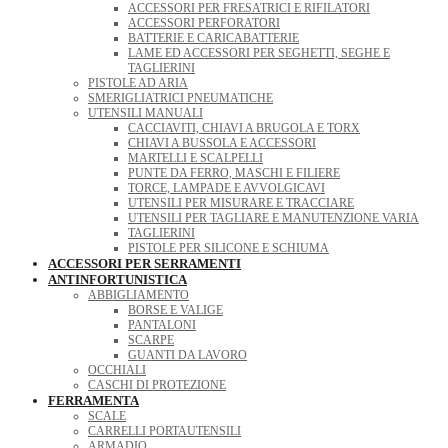
ACCESSORI PER FRESATRICI E RIFILATORI
ACCESSORI PERFORATORI
BATTERIE E CARICABATTERIE
LAME ED ACCESSORI PER SEGHETTI, SEGHE E
TAGLIERINI
PISTOLE AD ARIA
SMERIGLIATRICI PNEUMATICHE
UTENSILI MANUALI
CACCIAVITI, CHIAVI A BRUGOLA E TORX
CHIAVI A BUSSOLA E ACCESSORI
MARTELLI E SCALPELLI
PUNTE DA FERRO, MASCHI E FILIERE
TORCE, LAMPADE E AVVOLGICAVI
UTENSILI PER MISURARE E TRACCIARE
UTENSILI PER TAGLIARE E MANUTENZIONE VARIA
TAGLIERINI
PISTOLE PER SILICONE E SCHIUMA
ACCESSORI PER SERRAMENTI
ANTINFORTUNISTICA
ABBIGLIAMENTO
BORSE E VALIGE
PANTALONI
SCARPE
GUANTI DA LAVORO
OCCHIALI
CASCHI DI PROTEZIONE
FERRAMENTA
SCALE
CARRELLI PORTAUTENSILI
ARMADIO